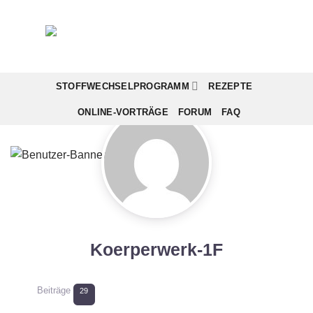
Zum
Inhalt
springen
STOFFWECHSELPROGRAMM
REZEPTE
ONLINE-VORTRÄGE
FORUM
FAQ
Koerperwerk-1F
Beiträge
29