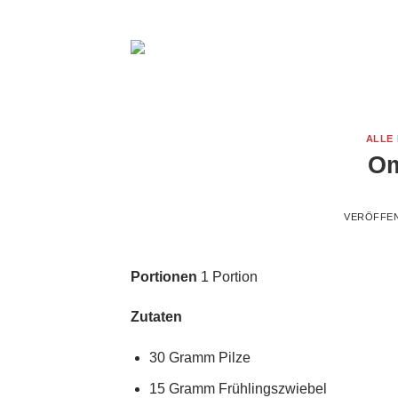
Zum
Inhalt
springen
ALLE
Om
VERÖFFE
Portionen
1 Portion
Zutaten
30 Gramm Pilze
15 Gramm Frühlingszwiebel