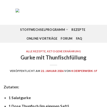
Zum
Inhalt
springen
STOFFWECHSELPROGRAMM
REZEPTE
ONLINE-VORTRÄGE
FORUM
FAQ
ALLE REZEPTE
,
KETOGENE ERNÄHRUNG
Gurke mit Thunfischfüllung
VERÖFFENTLICHT AM
22. JANUAR 2026
VON
KOERPERWERK-1F
Zutaten:
1 Salatgurke
1 Dose Thunfisch (im eigenen Saft)