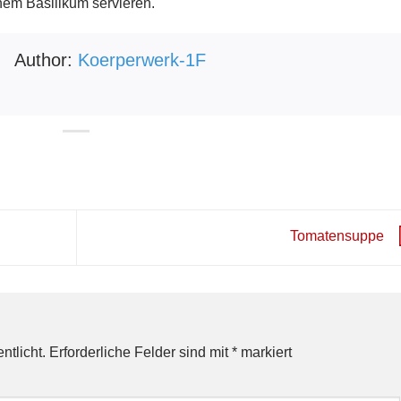
chem Basilikum servieren.
Author:
Koerperwerk-1F
Tomatensuppe
ntlicht.
Erforderliche Felder sind mit
*
markiert