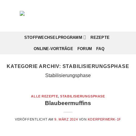
Zum
Inhalt
springen
STOFFWECHSELPROGRAMM
REZEPTE
ONLINE-VORTRÄGE
FORUM
FAQ
KATEGORIE ARCHIV:
STABILISIERUNGSPHASE
Stabilisierungsphase
ALLE REZEPTE
,
STABILISIERUNGSPHASE
Blaubeermuffins
VERÖFFENTLICHT AM
9. MÄRZ 2024
VON
KOERPERWERK-1F